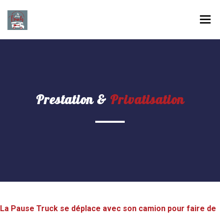
LA PAUSE TRUCK, C’EST QUI ?
NOS MENUS
PRIVATISATION
Prestation &
Privatisation
GALERIE
NOTRE ACTUALITÉ
CONTACTEZ-NOUS
OÙ NOUS TROUVER ?
La Pause Truck se déplace avec son camion pour faire de